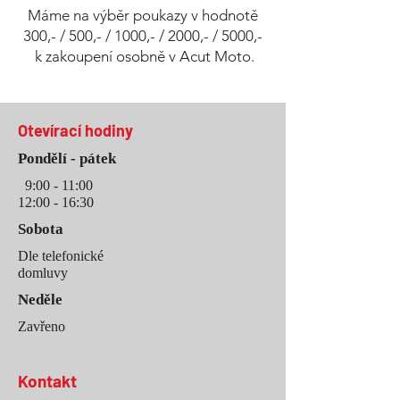
Máme na výběr poukazy v hodnotě
300,- / 500,- / 1000,- / 2000,- / 5000,-
k zakoupení osobně v Acut Moto.
Otevírací hodiny
Pondělí
- pátek
9:00 - 11:00
12:00 - 16
:3
0
Sobota
Dle telefonické
domluvy
Neděle
Zavřeno
Kontakt