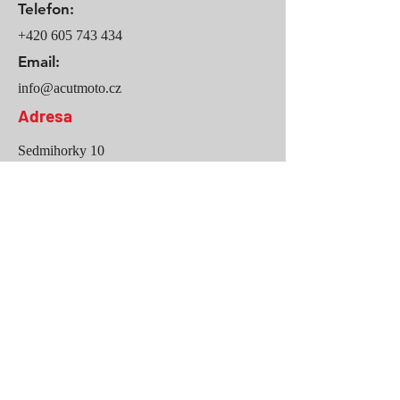
Telefon:
+420 605 743 434
Email:
info@acutmoto.cz
Adresa
Sedmihorky 10
Karlovice
511 01
Fakturační údaje
Acut Moto s.r.o.
IČO:
04964080
DIČ: CZ04964080