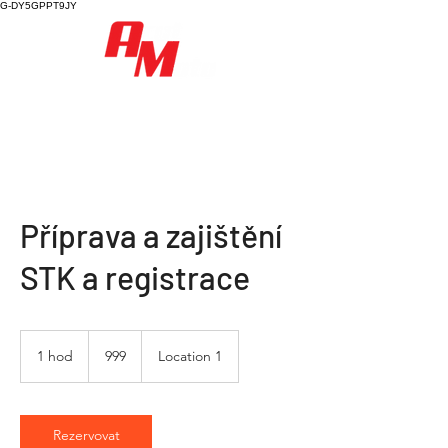
G-DY5GPPT9JY
Příprava a zajištění
STK a registrace
999
1 hod
1
999
Location 1
h
o
Rezervovat