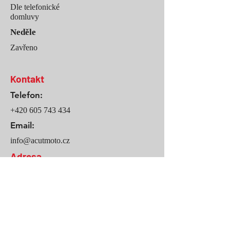
Dle telefonické
domluvy
Neděle
Zavřeno
Kontakt
Telefon:
+420 605 743 434
Email:
info@acutmoto.cz
Adresa
Sedmihorky 10
Karlovice
511 01