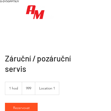
G-DY5GPPT9JY
Záruční / pozáruční
servis
999
1 hod
1
999
Location 1
h
o
Rezervovat