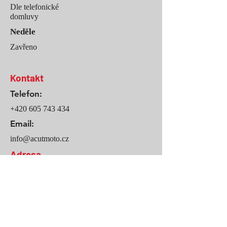
Dle telefonické
domluvy
Neděle
Zavřeno
Kontakt
Telefon:
+420 605 743 434
Email:
info@acutmoto.cz
Adresa
Sedmihorky 10
Karlovice
511 01