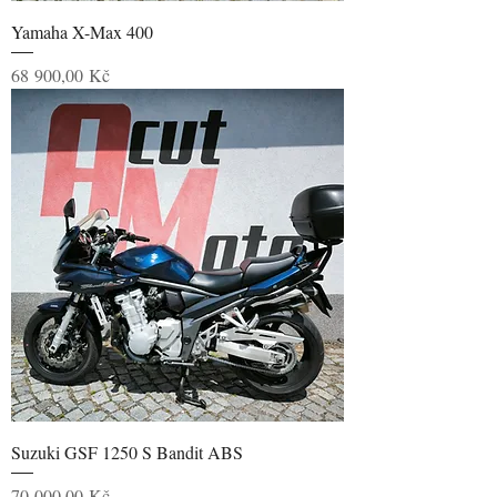
Yamaha X-Max 400
Cena
68 900,00 Kč
Suzuki GSF 1250 S Bandit ABS
Cena
70 000,00 Kč