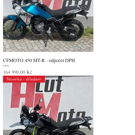
CFMOTO 450 MT-R - odpočet DPH
Cena
164 990,00 Kč
Novinka - skladem