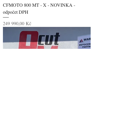
CFMOTO 800 MT - X - NOVINKA -
odpočet DPH
Cena
249 990,00 Kč
CFMOTO Gladiator X850 G3 T3b - NOVÁ
GENERACE - odpočet DPH