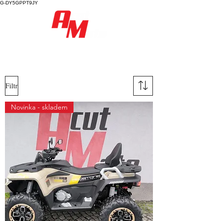
G-DY5GPPT9JY
Filtr
Novinka - skladem