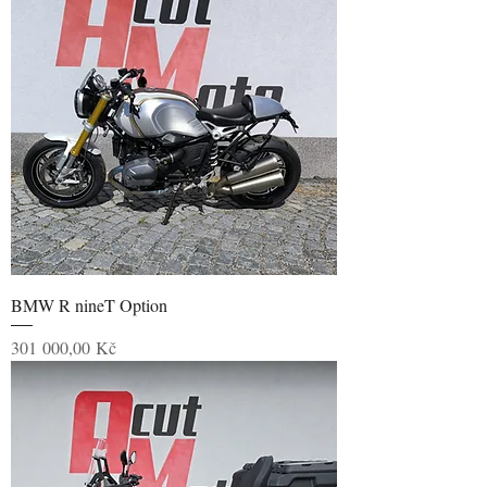
BMW R nineT Option
Cena
301 000,00 Kč