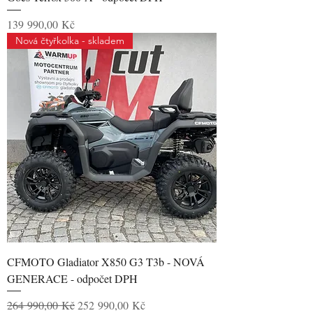
Cena
139 990,00 Kč
Nová čtyřkolka - skladem
CFMOTO Gladiator X850 G3 T3b - NOVÁ
GENERACE - odpočet DPH
Běžná cena
Zvýhodněná cena
264 990,00 Kč
252 990,00 Kč