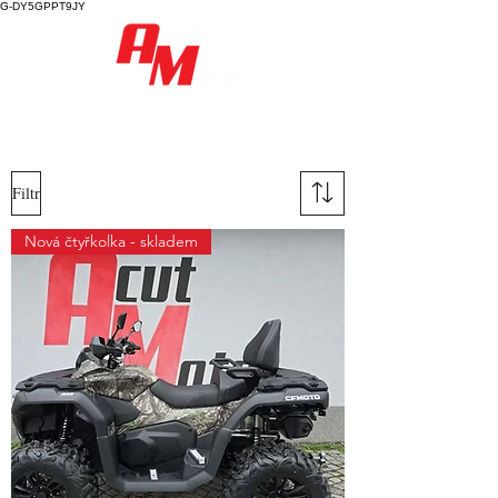
G-DY5GPPT9JY
Filtr
Nová čtyřkolka - skladem