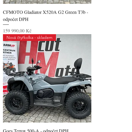
CFMOTO Gladiator X520A G2 Green T3b -
odpočet DPH
Cena
159 990,00 Kč
Nová čtyřkolka - skladem
Goes Terrox 500-A - odpočet DPH