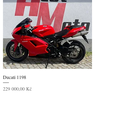
Ducati 1198
Cena
229 000,00 Kč
3
/
3
Bazar s motorkami