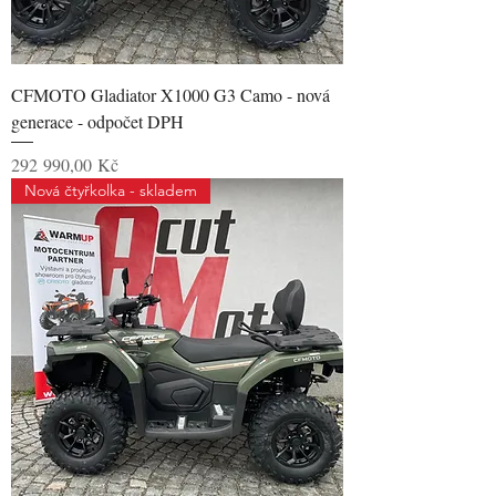
CFMOTO Gladiator X1000 G3 Camo - nová
generace - odpočet DPH
Cena
292 990,00 Kč
Nová čtyřkolka - skladem